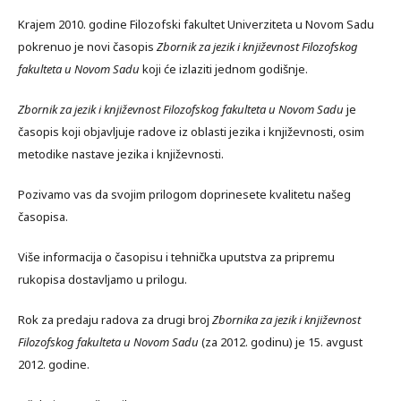
Krajem 2010. godine Filozofski fakultet Univerziteta u Novom Sadu
pokrenuo je novi časopis
Zbornik za jezik i književnost Filozofskog
fakulteta u Novom Sadu
koji će izlaziti jednom godišnje.
Zbornik za jezik i književnost Filozofskog fakulteta u Novom Sadu
je
časopis koji objavljuje radove iz oblasti jezika i književnosti, osim
metodike nastave jezika i književnosti.
Pozivamo vas da svojim prilogom doprinesete kvalitetu našeg
časopisa.
Više informacija o časopisu i tehnička uputstva za pripremu
rukopisa dostavljamo u prilogu.
Rok za predaju radova za drugi broj
Zbornika za jezik i književnost
Filozofskog fakulteta u Novom Sadu
(za 2012. godinu) je 15. avgust
2012. godine.