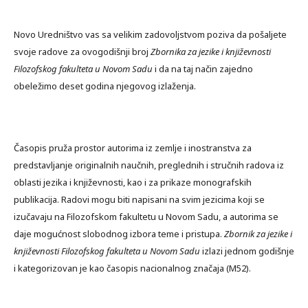
Novo Uredništvo vas sa velikim zadovoljstvom poziva da pošaljete
svoje radove za ovogodišnji broj
Zbornika za jezike i književnosti
Filozofskog fakulteta u Novom Sadu
i da na taj način zajedno
obeležimo deset godina njegovog izlaženja.
Časopis pruža prostor autorima iz zemlje i inostranstva za
predstavljanje originalnih naučnih, preglednih i stručnih radova iz
oblasti jezika i književnosti, kao i za prikaze monografskih
publikacija. Radovi mogu biti napisani na svim jezicima koji se
izučavaju na Filozofskom fakultetu u Novom Sadu, a autorima se
daje mogućnost slobodnog izbora teme i pristupa.
Zbornik za jezike i
književnosti Filozofskog fakulteta u Novom Sadu
izlazi jednom godišnje
i kategorizovan je kao časopis nacionalnog značaja (M52).