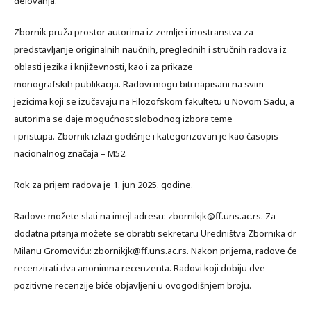
delovanja.
Zbornik pruža prostor autorima iz zemlјe i inostranstva za
predstavlјanje originalnih naučnih, preglednih i stručnih radova iz
oblasti jezika i književnosti, kao i za prikaze
monografskih publikacija. Radovi mogu biti napisani na svim
jezicima koji se izučavaju na Filozofskom fakultetu u Novom Sadu, a
autorima se daje mogućnost slobodnog izbora teme
i pristupa. Zbornik izlazi godišnje i kategorizovan je kao časopis
nacionalnog značaja – M52.
Rok za prijem radova je 1. jun 2025. godine.
Radove možete slati na imejl adresu: zbornikjk@ff.uns.ac.rs. Za
dodatna pitanja možete se obratiti sekretaru Uredništva Zbornika dr
Milanu Gromoviću: zbornikjk@ff.uns.ac.rs. Nakon prijema, radove će
recenzirati dva anonimna recenzenta. Radovi koji dobiju dve
pozitivne recenzije biće objavljeni u ovogodišnjem broju.