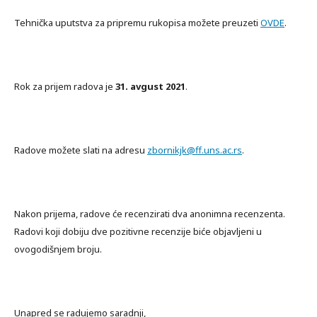
Tehnička uputstva za pripremu rukopisa možete preuzeti
OVDE
.
Rok za prijem radova je
31. avgust 2021
.
Radove možete slati na adresu
zbornikjk@ff.uns.ac.rs
.
Nakon prijema, radove će recenzirati dva anonimna recenzenta.
Radovi koji dobiju dve pozitivne recenzije biće objavljeni u
ovogodišnjem broju.
Unapred se radujemo saradnji,