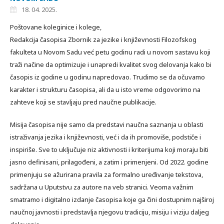
18. 04. 2025.
Poštovane koleginice i kolege,
Redakcija časopisa Zbornik za jezike i književnosti Filozofskog
fakulteta u Novom Sadu već petu godinu radi u novom sastavu koji
traži načine da optimizuje i unapredi kvalitet svog delovanja kako bi
časopis iz godine u godinu napredovao. Trudimo se da očuvamo
karakter i strukturu časopisa, ali da u isto vreme odgovorimo na
zahteve koji se stavljaju pred naučne publikacije.
Misija časopisa nije samo da predstavi naučna saznanja u oblasti
istraživanja jezika i književnosti, već i da ih promoviše, podstiče i
inspiriše. Sve to uključuje niz aktivnosti i kriterijuma koji moraju biti
jasno definisani, prilagođeni, a zatim i primenjeni. Od 2022. godine
primenjuju se ažurirana pravila za formalno uređivanje tekstova,
sadržana u Uputstvu za autore na veb stranici. Veoma važnim
smatramo i digitalno izdanje časopisa koje ga čini dostupnim najširoj
naučnoj javnosti i predstavlja njegovu tradiciju, misiju i viziju daljeg