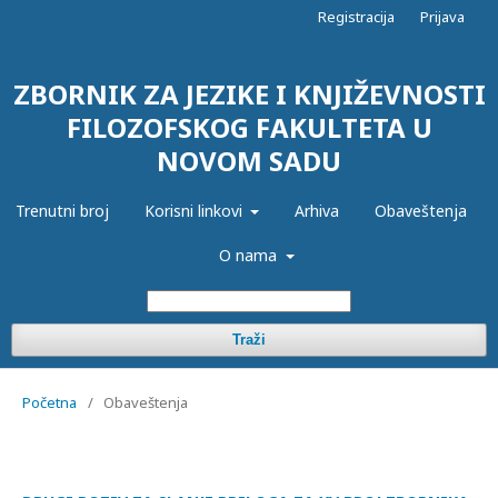
Registracija
Prijava
ZBORNIK ZA JEZIKE I KNJIŽEVNOSTI
FILOZOFSKOG FAKULTETA U
NOVOM SADU
Trenutni broj
Korisni linkovi
Arhiva
Obaveštenja
O nama
Traži
Početna
/
Obaveštenja