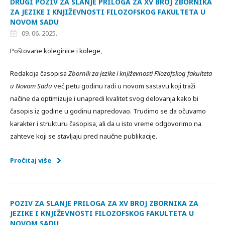
DRUGI POZIV ZA SLANJE PRILOGA ZA XV BROJ ZBORNIKA
ZA JEZIKE I KNJIŽEVNOSTI FILOZOFSKOG FAKULTETA U
NOVOM SADU
09. 06. 2025.
Poštovane koleginice i kolege,
Redakcija časopisa
Zbornik za jezike i književnosti Filozofskog fakulteta
u Novom Sadu
već petu godinu radi u novom sastavu koji traži
načine da optimizuje i unapredi kvalitet svog delovanja kako bi
časopis iz godine u godinu napredovao. Trudimo se da očuvamo
karakter i strukturu časopisa, ali da u isto vreme odgovorimo na
zahteve koji se stavljaju pred naučne publikacije.
Pročitaj više
POZIV ZA SLANJE PRILOGA ZA XV BROJ ZBORNIKA ZA
JEZIKE I KNJIŽEVNOSTI FILOZOFSKOG FAKULTETA U
NOVOM SADU