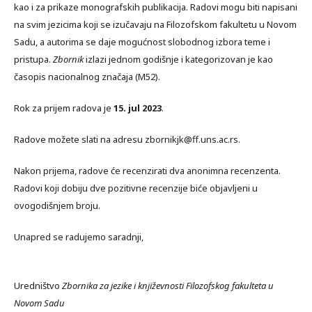
kao i za prikaze monografskih publikacija. Radovi mogu biti napisani
na svim jezicima koji se izučavaju na Filozofskom fakultetu u Novom
Sadu, a autorima se daje mogućnost slobodnog izbora teme i
pristupa.
Zbornik
izlazi jednom godišnje i kategorizovan je kao
časopis nacionalnog značaja (M52).
Rok za prijem radova je
15. jul 2023
.
Radove možete slati na adresu zbornikjk@ff.uns.ac.rs.
Nakon prijema, radove će recenzirati dva anonimna recenzenta.
Radovi koji dobiju dve pozitivne recenzije biće objavljeni u
ovogodišnjem broju.
Unapred se radujemo saradnji,
Uredništvo
Zbornika za jezike i književnosti Filozofskog fakulteta u
Novom Sadu