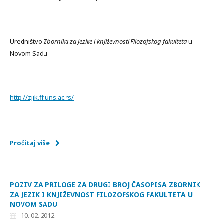
Uredništvo
Zbornika za jezike i književnosti Filozofskog fakulteta
u
Novom Sadu
http://zjik.ff.uns.ac.rs/
Pročitaj više
POZIV ZA PRILOGE ZA DRUGI BROJ ČASOPISA ZBORNIK
ZA JEZIK I KNJIŽEVNOST FILOZOFSKOG FAKULTETA U
NOVOM SADU
10. 02. 2012.