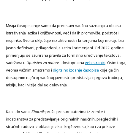
Misija časopisa nije samo da predstavi naučna saznanja u oblasti
istraživanja jezika i književnosti, već i da ih promoviše, podstiče i
inspiriše. Sve to uključuje niz aktivnosti i kriterijuma koji moraju biti
jasno definisani, prilagođeni, a zatim i primenjeni. Od 2022. godine
primenjuju se ažurirana pravila za formalno uređivanje tekstova,
sadržana u
Uputstvu za autore
i dostupna na
veb stranici
. Osim toga,
veoma važnim smatramo i
digitalno izdanje časopisa
koje ga čini
dostupnim najširoj naučnoj javnosti i predstavlja njegovu tradiciju,
misiju, kao i vizije daljeg delovanja.
Kao i do sada,
Zbornik
pruža prostor autorima iz zemlјe i
inostranstva za predstavlјanje originalnih naučnih, preglednih i
stručnih radova iz oblasti jezika i književnosti, kao i za prikaze