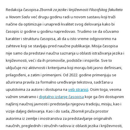
Redakcija časopisa
Zbornik za jezike i književnosti Filozofskog fakulteta
u Novom Sadu
već drugu godinu radi u novom sastavu koji traži
načine da optimizuje i unapredi kvalitet svog delovanja kako bi
časopis iz godine u godinu napredovao. Trudimo se da očuvamo
karakter i strukturu časopisa, ali da u isto vreme odgovorimo na
zahteve koji se stavljaju pred naučne publikacije. Misija časopisa
nije samo da predstavi naučna saznanja u oblasti istraživanja jezika i
književnosti, već i da ih promoviše, podstiče i inspiriše. Sve to
uključuje niz aktivnosti i kriterijuma koji moraju biti jasno definisani,
prilagođeni, a zatim i primenjeni. Od 2022. godine primenjuju se
ažurirana pravila za formalno uređivanje tekstova, sadržana u
uputstvima za autore i dostupna na
veb stranici
. Osim toga, veoma
važnim smatramo i
digitalno izdanje časopisa
koje ga čini dostupnim
najširoj naučnoj javnosti i predstavlja njegovu tradiciju, misiju, kao i
vizije daljeg delovanja. Kao i do sada,
Zbornik
pruža prostor
autorima iz zemlјe i inostranstva za predstavlјanje originalnih
naučnih, preglednih i stručnih radova iz oblasti jezika i književnosti,