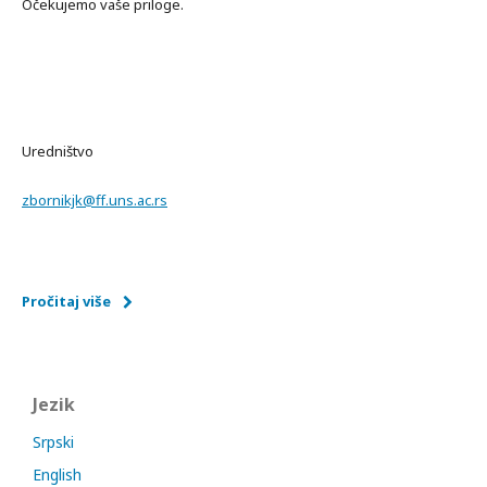
Očekujemo vaše priloge.
Uredništvo
zbornikjk@ff.uns.ac.rs
Pročitaj više
Jezik
Srpski
English