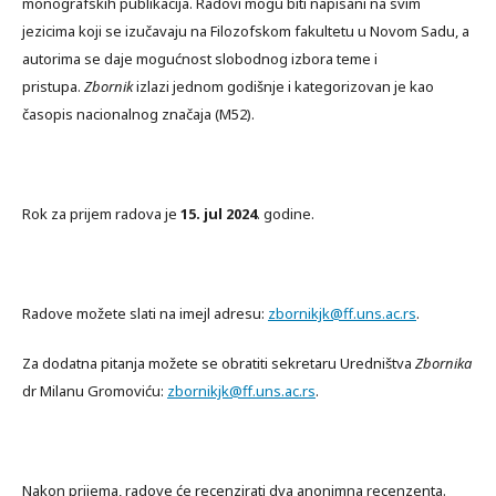
monografskih publikacija. Radovi mogu biti napisani na svim
jezicima koji se izučavaju na Filozofskom fakultetu u Novom Sadu, a
autorima se daje mogućnost slobodnog izbora teme i
pristupa.
Zbornik
izlazi jednom godišnje i kategorizovan je kao
časopis nacionalnog značaja (M52).
Rok za prijem radova je
15. jul 2024
. godine.
Radove možete slati na imejl adresu:
zbornikjk@ff.uns.ac.rs
.
Za dodatna pitanja možete se obratiti sekretaru Uredništva
Zbornika
dr Milanu Gromoviću:
zbornikjk@ff.uns.ac.rs
.
Nakon prijema, radove će recenzirati dva anonimna recenzenta.