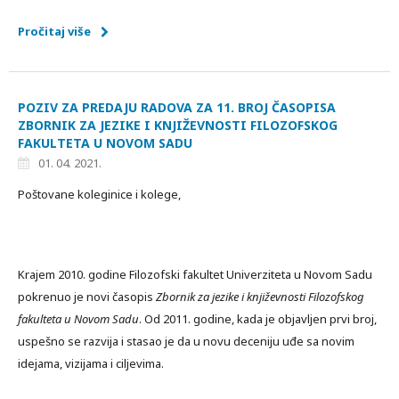
Pročitaj više
POZIV ZA PREDAJU RADOVA ZA 11. BROJ ČASOPISA
ZBORNIK ZA JEZIKE I KNJIŽEVNOSTI FILOZOFSKOG
FAKULTETA U NOVOM SADU
01. 04. 2021.
Poštovane koleginice i kolege,
Krajem 2010. godine Filozofski fakultet Univerziteta u Novom Sadu
pokrenuo je novi časopis
Zbornik za jezike i književnosti Filozofskog
fakulteta u Novom Sadu
. Od 2011. godine, kada je objavljen prvi broj,
uspešno se razvija i stasao je da u novu deceniju uđe sa novim
idejama, vizijama i ciljevima.