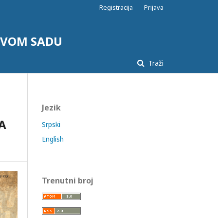
Registracija
Prijava
NOVOM SADU
Traži
Jezik
А
Srpski
English
Trenutni broj