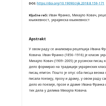
https://doi.org/10.19090/zjik.2018.8.159-171
DOI:
Иван Франко, Михајло Ковач, реце
Ključne reči:
књижевност, украјинска књижевност
Apstrakt
У овом раду се анализира рецепција Ивана Фр
Ковача. Иван Франко (1856–1916) је класик ук
Михајло Ковач (1909–2005) је русински писац к
дело формирао на традицији украјинских класи
писац епигон. Пошто је опус оба писца веома 
писала поезију, прозу и драму, у овом раду с
дело из поезије, прозе и драме Ивана Франка 
тих дела у делима Михајла Ковача.