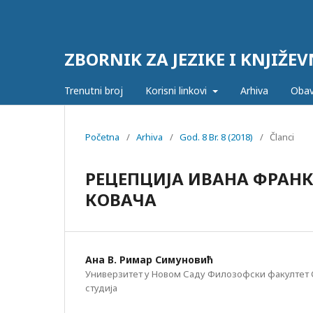
ZBORNIK ZA JEZIKE I KNJIŽ
Trenutni broj
Korisni linkovi
Arhiva
Obav
Početna
/
Arhiva
/
God. 8 Br. 8 (2018)
/
Članci
РЕЦЕПЦИЈА ИВАНА ФРАН
КОВАЧА
Ана В. Римар Симуновић
Универзитет у Новом Саду Филозофски факултет
студија