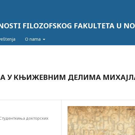
EVNOSTI FILOZOFSKOG FAKULTETA U 
eštenja
O nama
КА У КЊИЖЕВНИМ ДЕЛИМА МИХАЈЛ
 Студенткиња докторских