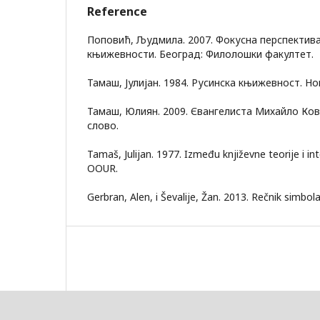
Reference
Поповић, Људмила. 2007. Фокусна перспектива
књижевности. Београд: Филолошки факултет.
Тамаш, Јулијан. 1984. Русинска књижевност. Но
Тамаш, Юлиян. 2009. Євангелиста Михайло Ков
слово.
Tamaš, Julijan. 1977. Između književne teorije i int
OOUR.
Gerbran, Alen, i Ševalije, Žan. 2013. Rečnik simbola