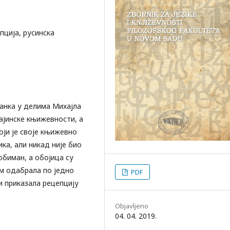
пција, русинска
анка у делима Михајла
рајинске књижевности, а
оји је своје књижевно
ка, али никад није био
обиман, а обојица су
ам одабрала по једно
PDF
и приказала рецепцију
Objavljeno
04. 04. 2019.