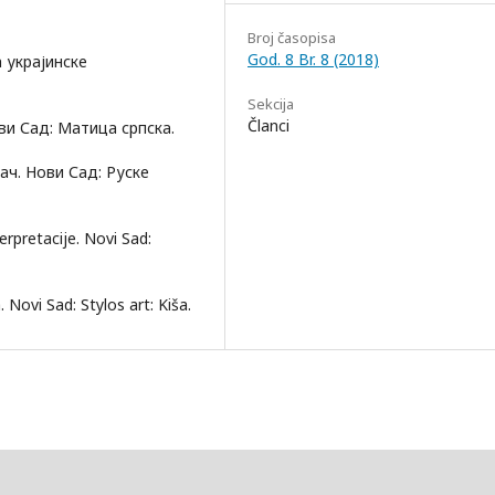
Broj časopisa
God. 8 Br. 8 (2018)
 украјинске
Sekcija
Članci
ви Сад: Матица српска.
ач. Нови Сад: Руске
erpretacije. Novi Sad:
. Novi Sad: Stylos art: Kiša.