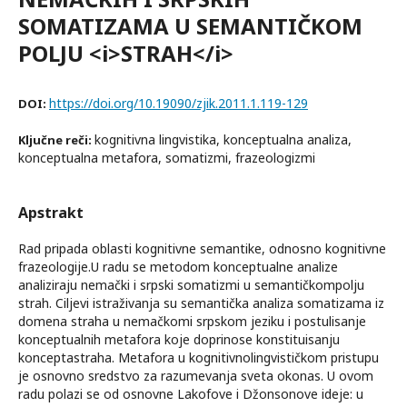
SOMATIZAMA U SEMANTIČKOM
POLJU <i>STRAH</i>
https://doi.org/10.19090/zjik.2011.1.119-129
DOI:
kognitivna lingvistika, konceptualna analiza,
Ključne reči:
konceptualna metafora, somatizmi, frazeologizmi
Apstrakt
Rad pripada oblasti kognitivne semantike, odnosno kognitivne
frazeologije.U radu se metodom konceptualne analize
analiziraju nemački i srpski somatizmi u semantičkompolju
strah. Ciljevi istraživanja su semantička analiza somatizama iz
domena straha u nemačkomi srpskom jeziku i postulisanje
konceptualnih metafora koje doprinose konstituisanju
konceptastraha. Metafora u kognitivnolingvističkom pristupu
je osnovno sredstvo za razumevanja sveta okonas. U ovom
radu polazi se od osnovne Lakofove i Džonsonove ideje: u