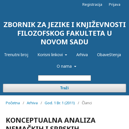
Registracija
Prijava
ZBORNIK ZA JEZIKE I KNJIŽEVNOSTI
FILOZOFSKOG FAKULTETA U
NOVOM SADU
Trenutni broj
Korisni linkovi
Arhiva
Obaveštenja
O nama
Traži
Početna
/
Arhiva
/
God. 1 Br. 1 (2011)
/
Članci
KONCEPTUALNA ANALIZA
NEMAČKIH I SRPSKIH